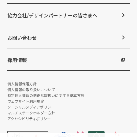
よくあるご質問
ESGの取り組み：G（ガバナンス）
ニュースリリース
免責事項
社外からの評価・認定
協力会社/デザインパートナーの皆さまへ
統合報告書
サステナビリティデータ
お問い合わせ
採用情報
個人情報保護方針
個人情報の取り扱いについて
特定個人情報の適正な取扱いに関する基本方針
ウェブサイト利用規定
ソーシャルメディアポリシー
マルチステークホルダー方針
アクセシビリティポリシー