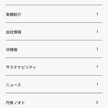
丹青社の空間づくり
私たちの未来ビジョン2046
事業紹介TOP
対応領域
実績紹介
関連事業一覧
提供サービス・ソリューション一覧
実績紹介TOP
商業空間
会社情報
ホスピタリティ空間
パブリック空間
会社情報TOP
ビジネス空間
会社概要
IR情報
イベント空間
役員・組織紹介
文化空間
拠点・グループ会社
IR情報TOP
オフィス紹介
株主・投資家の皆さまへ
サステナビリティ
沿革
業績ハイライト
中期経営計画
サステナビリティTOP
IRライブラリ
トップコミットメント
ニュース
株式情報
サステナビリティ経営
コーポレートガバナンス
マテリアリティ
ニュースTOP
IRカレンダー
ESGの取り組み：E（環境）
お知らせ
丹青ノオト
IRニュース
ESGの取り組み：S（社会）
メディア掲載情報