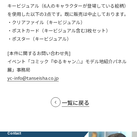
社外からの評価・認定
キービジュアル（6人のキャラクターが登場している絵柄）
よくあるご質問
採用情報
を使用した以下の3点です。既に販売は中止しております。
統合報告書
免責事項
・クリアファイル（キービジュアル）
サステナビリティデータ
・ポストカード（キービジュアル含む3枚セット）
個人情報保護方針
・ポスター（キービジュアル）
個人情報の取り扱いについて
特定個人情報の適正な取扱いに関する基本方針
[本件に関するお問い合わせ先]
ウェブサイト利用規定
イベント「コミック『ゆるキャン△』モデル地紹介パネル
ソーシャルメディアポリシー
展」事務局
マルチステークホルダー方針
yc-info@tanseisha.co.jp
アクセシビリティポリシー
Language
日本語
English
简体中文
一覧に戻る
© TANSEISHA Co., Ltd.
Contact