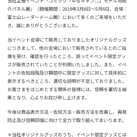
当社主催イベント「コミック『ゆるキャン△』モデル地紹
提供サービス・ソリューション一覧
介パネル展」（開催期間：2019年3月8日～5月6日、会場：
会社情報TOP
ホスピタリティ空間
IR情報
富士山レーダードーム館）において多くのご来場をいただ
会社概要
パブリック空間
き、誠にありがとうございました。
IR情報TOP
役員・組織紹介
サステナビリティ
ビジネス空間
当イベント会場にて販売しておりましたオリジナルグッズ
株主・投資家の皆さまへ
拠点・グループ会社
につきまして、他の会場において販売されているとのご指
イベント空間
サステナビリティTOP
摘を受け、確認を行ったところ、誤ってイベント限定グッ
業績ハイライト
ニュース
オフィス紹介
文化空間
ズが販売されていたことが判明いたしました。また、イベ
トップコミットメント
中期経営計画
沿革
ントの告知段階及び期間中に限定グッズに対して具体的に
ニュースTOP
サステナビリティ経営
丹青ノオト
表示するべきところ、適切な説明が不足しておりました。
IRライブラリ
お知らせ
お客さまをはじめとする関係の皆様には、信頼を裏切る結
マテリアリティ
株式情報
果となり、心よりお詫び申し上げます。
メディア掲載情報
協力会社/デザインパートナーの皆さまへ
ESGの取り組み：E（環境）
コーポレートガバナンス
今後は商品表示方法・告知方法・販売方法を改善し、再発
ニュースリリース
ESGの取り組み：S（社会）
IRカレンダー
防止及び信頼回復に向けて全力で取り組んでまいります。
お問い合わせ
ESGの取り組み：G（ガバナンス）
IRニュース
＊当社オリジナルグッズのうち、イベント限定グッズとは