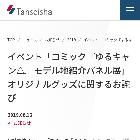
TOP
ニュース
お知らせ
2019
イベント「コミック『ゆるキャン
イベント「コミック『ゆるキャ
丹青社の想い
ン△』モデル地紹介パネル展」
オリジナルグッズに関するお詫
丹青社の想いTOP
事業紹介
トップメッセージ
び
事業紹介TOP
丹青社の空間づくり
実績紹介
2019.06.12
対応領域
私たちの未来ビジョン2046
お知らせ
実績紹介TOP
関連事業一覧
会社情報
商業空間