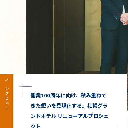
S
P
E
C
I
A
L
T
Y
I
【SPECIALTY IN】展示プランニ
SPECIALTY IN
ング（ビジネス空間）