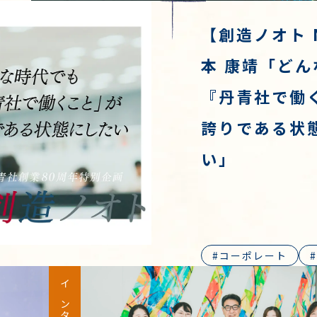
【創造ノオト 
本 康靖「ど
『丹青社で働
誇りである状
い」
コーポレート