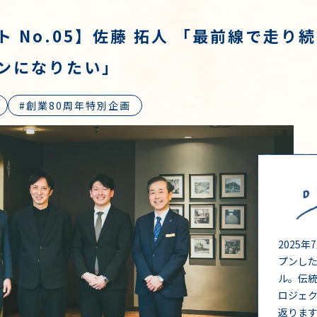
 No.05】佐藤 拓人 「最前線で走り
ンになりたい」
創業80周年特別企画
2025
プンし
ル。伝
ロジェ
返りま