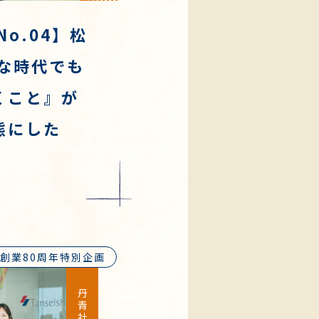
No.04】松
んな時代でも
くこと』が
態にした
創業80周年特別企画