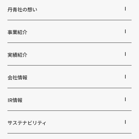
社外からの評価・認定
よくあるご質問
丹青社の想い
採用情報
統合報告書
免責事項
丹青社の想いTOP
サステナビリティデータ
トップメッセージ
事業紹介
個人情報保護方針
丹青社の空間づくり
個人情報の取り扱いについて
私たちの未来ビジョン2046
事業紹介TOP
特定個人情報の適正な取扱いに関する基本方針
対応領域
実績紹介
ウェブサイト利用規定
関連事業一覧
ソーシャルメディアポリシー
提供サービス・ソリューション一覧
実績紹介TOP
マルチステークホルダー方針
商業空間
会社情報
ホスピタリティ空間
アクセシビリティポリシー
パブリック空間
会社情報TOP
Language
日本語
English
简体中文
ビジネス空間
会社概要
IR情報
© TANSEISHA Co., Ltd.
イベント空間
役員・組織紹介
文化空間
拠点・グループ会社
IR情報TOP
オフィス紹介
株主・投資家の皆さまへ
サステナビリティ
沿革
業績ハイライト
中期経営計画
サステナビリティTOP