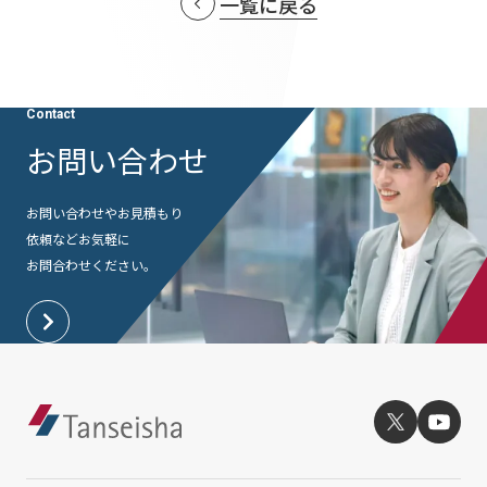
一覧に戻る
提供サービス・ソリューション一覧
会社情報TOP
ホスピタリティ空間
IR情報
会社概要
パブリック空間
IR情報TOP
Contact
役員・組織紹介
サステナビリティ
ビジネス空間
お問い合わせ
株主・投資家の皆さまへ
拠点・グループ会社
イベント空間
サステナビリティTOP
業績ハイライト
ニュース
オフィス紹介
お問い合わせやお見積もり
文化空間
トップコミットメント
依頼など
お気軽に
中期経営計画
沿革
お問合わせください。
ニュースTOP
サステナビリティ経営
丹青ノオト
IRライブラリ
お知らせ
マテリアリティ
株式情報
メディア掲載情報
協力会社/デザインパートナーの皆さまへ
ESGの取り組み：E（環境）
コーポレートガバナンス
ニュースリリース
ESGの取り組み：S（社会）
IRカレンダー
お問い合わせ
ESGの取り組み：G（ガバナンス）
IRニュース