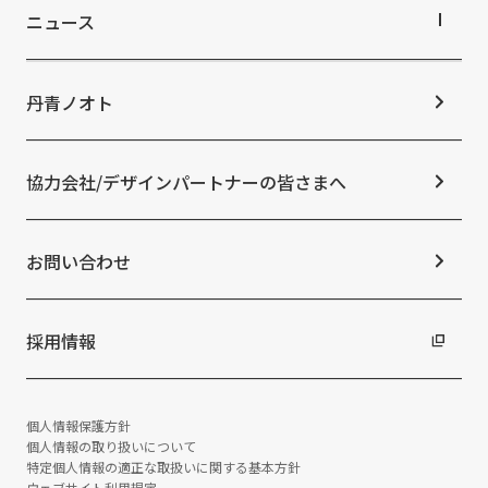
IRライブラリ
トップコミットメント
ニュース
株式情報
サステナビリティ経営
コーポレートガバナンス
マテリアリティ
ニュースTOP
IRカレンダー
ESGの取り組み：E（環境）
お知らせ
丹青ノオト
IRニュース
ESGの取り組み：S（社会）
メディア掲載情報
よくあるご質問
ESGの取り組み：G（ガバナンス）
ニュースリリース
免責事項
社外からの評価・認定
協力会社/デザインパートナーの皆さまへ
統合報告書
サステナビリティデータ
お問い合わせ
採用情報
個人情報保護方針
個人情報の取り扱いについて
特定個人情報の適正な取扱いに関する基本方針
ウェブサイト利用規定