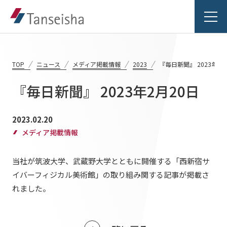
TOP
ニュース
メディア掲載情報
2023
『毎日新聞』 2023年2月
『毎日新聞』 2023年2月20日
丹青社の想い
2023.02.20
丹青社の想いTOP
メディア掲載情報
事業紹介
トップメッセージ
当社が筑波大学、武蔵野大学とともに開催する「西新宿サ
事業紹介TOP
丹青社の空間づくり
実績紹介
イバーフィジカル美術館」の取り組み関する記事が掲載さ
れました。
対応領域
私たちの未来ビジョン2046
実績紹介TOP
関連事業一覧
会社情報
商業空間