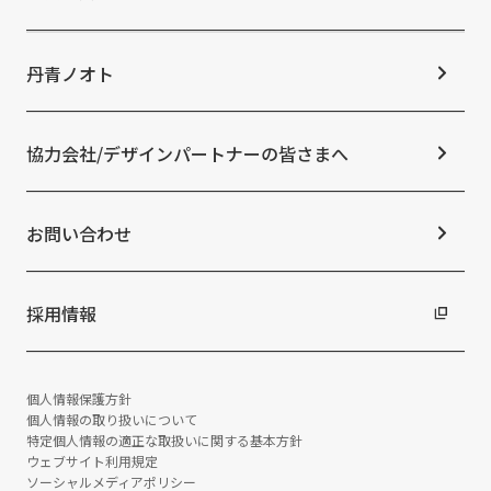
株式情報
サステナビリティ経営
コーポレートガバナンス
マテリアリティ
ニュースTOP
IRカレンダー
ESGの取り組み：E（環境）
お知らせ
丹青ノオト
IRニュース
ESGの取り組み：S（社会）
メディア掲載情報
よくあるご質問
ESGの取り組み：G（ガバナンス）
ニュースリリース
免責事項
社外からの評価・認定
協力会社/デザインパートナーの皆さまへ
統合報告書
サステナビリティデータ
お問い合わせ
採用情報
個人情報保護方針
個人情報の取り扱いについて
特定個人情報の適正な取扱いに関する基本方針
ウェブサイト利用規定
ソーシャルメディアポリシー