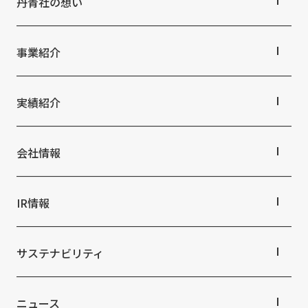
丹青社の想い
社外からの評価・認定
よくあるご質問
採用情報
丹青社の想いTOP
統合報告書
免責事項
トップメッセージ
事業紹介
丹青社の空間づくり
サステナビリティデータ
個人情報保護方針
私たちの未来ビジョン2046
事業紹介TOP
個人情報の取り扱いについて
対応領域
実績紹介
特定個人情報の適正な取扱いに関する基本方針
関連事業一覧
ウェブサイト利用規定
提供サービス・ソリューション一覧
実績紹介TOP
ソーシャルメディアポリシー
商業空間
会社情報
ホスピタリティ空間
マルチステークホルダー方針
パブリック空間
会社情報TOP
アクセシビリティポリシー
ビジネス空間
会社概要
IR情報
イベント空間
Language
日本語
English
简体中文
役員・組織紹介
文化空間
© TANSEISHA Co., Ltd.
拠点・グループ会社
IR情報TOP
オフィス紹介
株主・投資家の皆さまへ
サステナビリティ
沿革
業績ハイライト
中期経営計画
サステナビリティTOP
IRライブラリ
トップコミットメント
ニュース