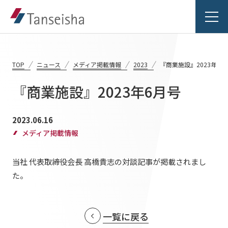
TOP
ニュース
メディア掲載情報
2023
『商業施設』2023年6月
『商業施設』2023年6月号
丹青社の想い
2023.06.16
丹青社の想いTOP
メディア掲載情報
事業紹介
トップメッセージ
当社 代表取締役会長 高橋貴志の対談記事が掲載されまし
事業紹介TOP
丹青社の空間づくり
実績紹介
た。
対応領域
私たちの未来ビジョン2046
実績紹介TOP
関連事業一覧
会社情報
一覧に戻る
商業空間