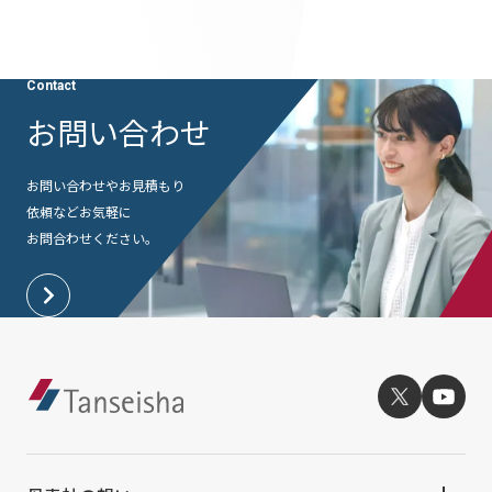
提供サービス・ソリューション一覧
会社情報TOP
ホスピタリティ空間
IR情報
会社概要
パブリック空間
Contact
IR情報TOP
お問い合わせ
役員・組織紹介
サステナビリティ
ビジネス空間
株主・投資家の皆さまへ
拠点・グループ会社
イベント空間
お問い合わせやお見積もり
サステナビリティTOP
業績ハイライト
ニュース
依頼など
オフィス紹介
お気軽に
文化空間
トップコミットメント
お問合わせください。
中期経営計画
沿革
ニュースTOP
サステナビリティ経営
丹青ノオト
IRライブラリ
お知らせ
マテリアリティ
株式情報
メディア掲載情報
協力会社/デザインパートナーの皆さまへ
ESGの取り組み：E（環境）
コーポレートガバナンス
ニュースリリース
ESGの取り組み：S（社会）
IRカレンダー
お問い合わせ
ESGの取り組み：G（ガバナンス）
IRニュース