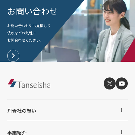
社外からの評価・認定
よくあるご質問
お問い合わせ
採用情報
統合報告書
免責事項
お問い合わせやお見積もり
サステナビリティデータ
個人情報保護方針
依頼など
お気軽に
お問合わせください。
個人情報の取り扱いについて
特定個人情報の適正な取扱いに関する基本方針
ウェブサイト利用規定
ソーシャルメディアポリシー
マルチステークホルダー方針
アクセシビリティポリシー
Language
日本語
English
简体中文
© TANSEISHA Co., Ltd.
丹青社の想い
丹青社の想いTOP
トップメッセージ
事業紹介