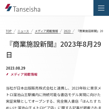
TOP
ニュース
メディア掲載情報
2023
『商業施設新聞』2023年
『商業施設新聞』2023年8月29
丹青社の想い
日
丹青社の想いTOP
事業紹介
2023.08.29
トップメッセージ
メディア掲載情報
事業紹介TOP
丹青社の空間づくり
実績紹介
当社が日本出版販売株式会社と連携し、2023年秋に東京メ
対応領域
私たちの未来ビジョン2046
トロ溜池山王駅構内に持続可能な書店モデル実現に向けた
実績紹介TOP
関連事業一覧
会社情報
実証実験としてオープンする、完全無人書店「ほんたす た
めいけ 溜池山王メトロピア店」に関する記事が掲載されま
商業空間