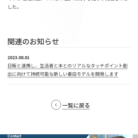
提供サービス・ソリューション一覧
した。
会社情報TOP
ホスピタリティ空間
IR情報
会社概要
パブリック空間
IR情報TOP
役員・組織紹介
サステナビリティ
ビジネス空間
関連のお知らせ
株主・投資家の皆さまへ
拠点・グループ会社
イベント空間
サステナビリティTOP
業績ハイライト
ニュース
2023.08.01
オフィス紹介
文化空間
日販と連携し、生活者と本とのリアルなタッチポイント創
トップコミットメント
中期経営計画
沿革
出に向けて持続可能な新しい書店モデルを開発します
ニュースTOP
サステナビリティ経営
丹青ノオト
IRライブラリ
お知らせ
マテリアリティ
株式情報
メディア掲載情報
協力会社/デザインパートナーの皆さまへ
一覧に戻る
ESGの取り組み：E（環境）
コーポレートガバナンス
ニュースリリース
ESGの取り組み：S（社会）
IRカレンダー
お問い合わせ
ESGの取り組み：G（ガバナンス）
IRニュース
Contact