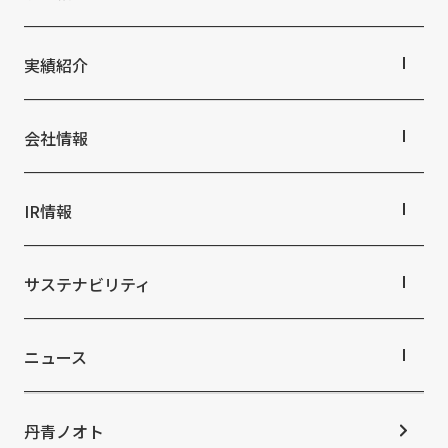
丹青社の空間づくり
私たちの未来ビジョン2046
事業紹介TOP
対応領域
実績紹介
関連事業一覧
提供サービス・ソリューション一覧
実績紹介TOP
商業空間
会社情報
ホスピタリティ空間
パブリック空間
会社情報TOP
ビジネス空間
会社概要
IR情報
イベント空間
役員・組織紹介
文化空間
拠点・グループ会社
IR情報TOP
オフィス紹介
株主・投資家の皆さまへ
サステナビリティ
沿革
業績ハイライト
中期経営計画
サステナビリティTOP
IRライブラリ
トップコミットメント
ニュース
株式情報
サステナビリティ経営
コーポレートガバナンス
マテリアリティ
ニュースTOP
IRカレンダー
ESGの取り組み：E（環境）
お知らせ
丹青ノオト
IRニュース
ESGの取り組み：S（社会）