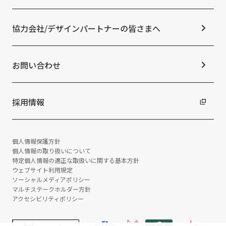
メディア掲載情報
よくあるご質問
ESGの取り組み：G（ガバナンス）
ニュースリリース
免責事項
社外からの評価・認定
協力会社/デザインパートナーの皆さまへ
統合報告書
サステナビリティデータ
お問い合わせ
採用情報
個人情報保護方針
個人情報の取り扱いについて
特定個人情報の適正な取扱いに関する基本方針
ウェブサイト利用規定
ソーシャルメディアポリシー
マルチステークホルダー方針
アクセシビリティポリシー