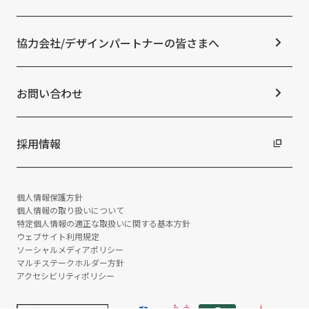
ESGの取り組み：S（社会）
メディア掲載情報
よくあるご質問
ESGの取り組み：G（ガバナンス）
ニュースリリース
免責事項
社外からの評価・認定
協力会社/デザインパートナーの皆さまへ
統合報告書
サステナビリティデータ
お問い合わせ
採用情報
個人情報保護方針
個人情報の取り扱いについて
特定個人情報の適正な取扱いに関する基本方針
ウェブサイト利用規定
ソーシャルメディアポリシー
マルチステークホルダー方針
アクセシビリティポリシー