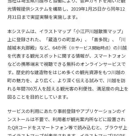
当社は埼玉県川越市と協働により、音声ガイドを用いた観
提供サービス・ソリューション一覧
光情報提供システムを構築し、2019年1月25日から同年12
会社情報TOP
ホスピタリティ空間
IR情報
月31日まで実証実験を実施します。
会社概要
パブリック空間
本システムは、イラストマップ「小江戸川越散策マップ」
IR情報TOP
役員・組織紹介
サステナビリティ
ビジネス空間
上に登録された、「蔵造りの町並み」、「喜多院」、「川
株主・投資家の皆さまへ
拠点・グループ会社
越城本丸御殿」など、64か所
の川越
（※サービス開始時点）
イベント空間
サステナビリティTOP
を代表する観光スポットに関する情報が、スマートフォン
業績ハイライト
ニュース
オフィス紹介
文化空間
などの携帯端末で視聴できる無料のオンラインサービスで
トップコミットメント
中期経営計画
沿革
す。歴史的な建造物をはじめ多くの観光資源をもつ川越の
ニュースTOP
サステナビリティ経営
丹青ノオト
町の魅力を、より広く、より深く伝える試みで、川越を訪
IRライブラリ
お知らせ
れる年間700万人を超える観光客の利便性、満足度の向上を
マテリアリティ
株式情報
図ることを目的としています。
メディア掲載情報
協力会社/デザインパートナーの皆さまへ
ESGの取り組み：E（環境）
コーポレートガバナンス
サービスの利用にあたり事前登録やアプリケーションのイ
ニュースリリース
ESGの取り組み：S（社会）
IRカレンダー
ンストールは不要で、利用者が観光案内所などに設置され
お問い合わせ
たQRコードをスマートフォン等で読み込むと、ブラウザ上
ESGの取り組み：G（ガバナンス）
IRニュース
でイラストマップが表示されます。イラストマップはGPS