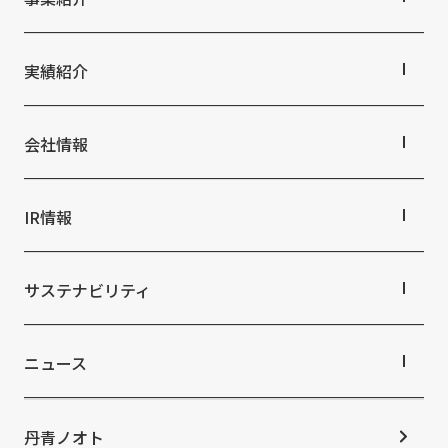
丹青社の空間づくり
私たちの未来ビジョン2046
事業紹介TOP
対応領域
実績紹介
関連事業一覧
提供サービス・ソリューション一覧
実績紹介TOP
商業空間
会社情報
ホスピタリティ空間
パブリック空間
会社情報TOP
ビジネス空間
会社概要
IR情報
イベント空間
役員・組織紹介
文化空間
拠点・グループ会社
IR情報TOP
オフィス紹介
株主・投資家の皆さまへ
サステナビリティ
沿革
業績ハイライト
中期経営計画
サステナビリティTOP
IRライブラリ
トップコミットメント
ニュース
株式情報
サステナビリティ経営
コーポレートガバナンス
マテリアリティ
ニュースTOP
IRカレンダー
ESGの取り組み：E（環境）
お知らせ
丹青ノオト
IRニュース