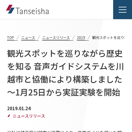
TOP
ニュース
ニュースリリース
2019
観光スポットを巡りなが
観光スポットを巡りながら歴史
丹青社の想い
を知る 音声ガイドシステムを川
越市と協働により構築しました
丹青社の想いTOP
事業紹介
トップメッセージ
～1月25日から実証実験を開始
事業紹介TOP
丹青社の空間づくり
実績紹介
2019.01.24
対応領域
私たちの未来ビジョン2046
ニュースリリース
実績紹介TOP
関連事業一覧
会社情報
商業空間