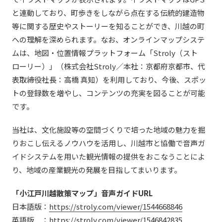
社外からの評価・認定
よくあるご質問
と連動しており、町歩きをしながら点在する伝統的建造物
採用情報
等に関する歴史やストーリーを知ることができ、川越の町
統合報告書
免責事項
への理解を深められます。なお、オンラインマップシステ
サステナビリティデータ
ムは、地図・位置情報プラットフォーム「Stroly（スト
個人情報保護方針
ローリー）」（株式会社Stroly／本社：京都府京都市、代
個人情報の取り扱いについて
表取締役社長：高橋 真知）を利用しており、今後、スポッ
特定個人情報の適正な取扱いに関する基本方針
トの登録数を増やし、コンテンツの充実を図ることが可能
ウェブサイト利用規定
です。
ソーシャルメディアポリシー
マルチステークホルダー方針
当社は、文化施設等の空間づくりで培った地域の魅力を掘
アクセシビリティポリシー
りおこし伝えるノウハウを活用し、川越市と協働で音声ガ
Language
日本語
English
简体中文
イドシステムを用いた観光情報の提供をおこなうことによ
© TANSEISHA Co., Ltd.
り、地域の産業観光の発展を目指してまいります。
「小江戸川越散策マップ」音声ガイドURL
日本語版：
https://stroly.com/viewer/1544668846
英語版 ：
https://stroly.com/viewer/1546842835