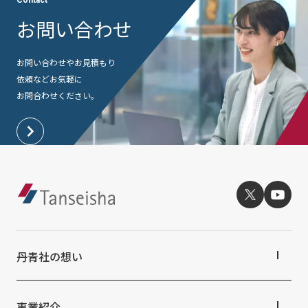
Contact
お問い合わせ
お問い合わせやお見積もり
依頼など
お気軽に
お問合わせください。
丹青社の想い
丹青社の想いTOP
トップメッセージ
事業紹介