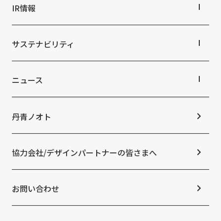
ビジネス空間
会社概要
IR情報
イベント空間
役員・組織紹介
文化空間
拠点・グループ会社
IR情報TOP
オフィス紹介
株主・投資家の皆さまへ
サステナビリティ
沿革
業績ハイライト
中期経営計画
サステナビリティTOP
IRライブラリ
トップコミットメント
ニュース
株式情報
サステナビリティ経営
コーポレートガバナンス
マテリアリティ
ニュースTOP
IRカレンダー
ESGの取り組み：E（環境）
お知らせ
丹青ノオト
IRニュース
ESGの取り組み：S（社会）
メディア掲載情報
よくあるご質問
ESGの取り組み：G（ガバナンス）
ニュースリリース
免責事項
社外からの評価・認定
協力会社/デザインパートナーの皆さまへ
統合報告書
サステナビリティデータ
お問い合わせ