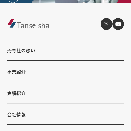
丹青社の想い
丹青社の想いTOP
トップメッセージ
事業紹介
丹青社の空間づくり
私たちの未来ビジョン2046
事業紹介TOP
対応領域
実績紹介
関連事業一覧
提供サービス・ソリューション一覧
実績紹介TOP
商業空間
会社情報
ホスピタリティ空間
パブリック空間
会社情報TOP