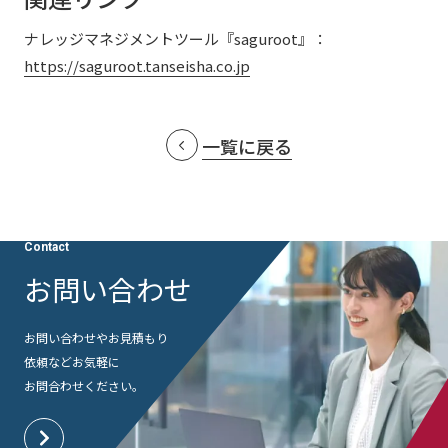
社外からの評価・認定
よくあるご質問
採用情報
ナレッジマネジメントツール『saguroot』：
統合報告書
https://saguroot.tanseisha.co.jp
免責事項
サステナビリティデータ
個人情報保護方針
個人情報の取り扱いについて
一覧に戻る
特定個人情報の適正な取扱いに関する基本方針
ウェブサイト利用規定
ソーシャルメディアポリシー
マルチステークホルダー方針
Contact
アクセシビリティポリシー
お問い合わせ
Language
日本語
English
简体中文
© TANSEISHA Co., Ltd.
お問い合わせやお見積もり
依頼など
お気軽に
お問合わせください。