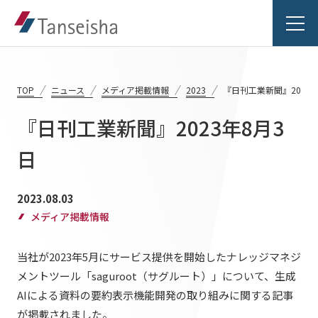
TOP
ニュース
メディア掲載情報
2023
『日刊工業新聞』2023年
『日刊工業新聞』2023年8月3
丹青社の想い
日
丹青社の想いTOP
事業紹介
2023.08.03
トップメッセージ
メディア掲載情報
事業紹介TOP
丹青社の空間づくり
実績紹介
当社が2023年5月にサービス提供を開始したナレッジマネジ
対応領域
私たちの未来ビジョン2046
メントツール「saguroot（サグルート）」について、生成
実績紹介TOP
関連事業一覧
会社情報
AIによる資料の要約表示機能開発の取り組みに関する記事
が掲載されました。
商業空間