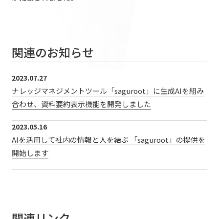
提供サービス・ソリューション一覧
会社情報TOP
ホスピタリティ空間
IR情報
会社概要
パブリック空間
関連のお知らせ
IR情報TOP
役員・組織紹介
サステナビリティ
ビジネス空間
株主・投資家の皆さまへ
拠点・グループ会社
2023.07.27
イベント空間
サステナビリティTOP
ナレッジマネジメントツール「saguroot」に生成AIを組み
業績ハイライト
ニュース
オフィス紹介
文化空間
合わせ、資料要約表示機能を開発しました
トップコミットメント
中期経営計画
沿革
ニュースTOP
サステナビリティ経営
丹青ノオト
2023.05.16
IRライブラリ
AIを活用して社内の情報と人を結ぶ 「saguroot」の提供を
お知らせ
マテリアリティ
株式情報
開始します
メディア掲載情報
協力会社/デザインパートナーの皆さまへ
ESGの取り組み：E（環境）
コーポレートガバナンス
ニュースリリース
ESGの取り組み：S（社会）
IRカレンダー
お問い合わせ
ESGの取り組み：G（ガバナンス）
IRニュース
関連リンク