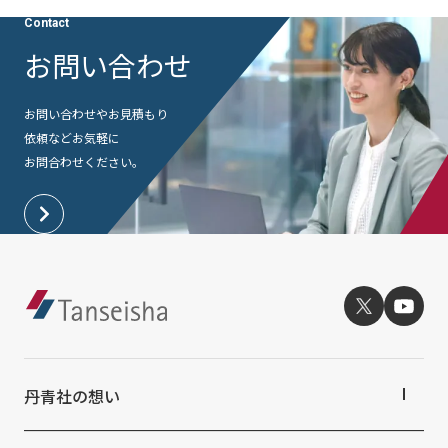
社外からの評価・認定
よくあるご質問
Contact
採用情報
お問い合わせ
統合報告書
免責事項
サステナビリティデータ
個人情報保護方針
お問い合わせやお見積もり
個人情報の取り扱いについて
依頼など
お気軽に
お問合わせください。
特定個人情報の適正な取扱いに関する基本方針
ウェブサイト利用規定
ソーシャルメディアポリシー
マルチステークホルダー方針
アクセシビリティポリシー
Language
日本語
English
简体中文
© TANSEISHA Co., Ltd.
丹青社の想い
丹青社の想いTOP