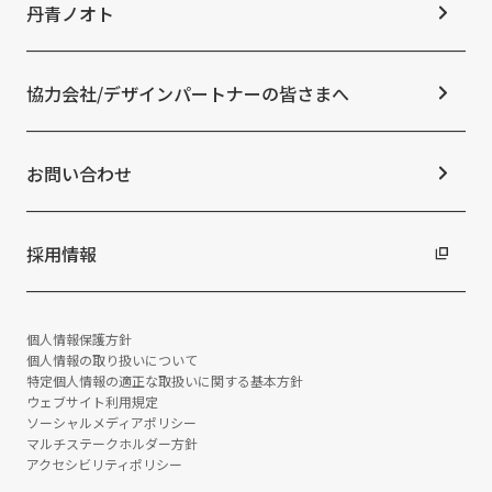
ESGの取り組み：E（環境）
お知らせ
丹青ノオト
IRニュース
ESGの取り組み：S（社会）
メディア掲載情報
よくあるご質問
ESGの取り組み：G（ガバナンス）
ニュースリリース
免責事項
社外からの評価・認定
協力会社/デザインパートナーの皆さまへ
統合報告書
サステナビリティデータ
お問い合わせ
採用情報
個人情報保護方針
個人情報の取り扱いについて
特定個人情報の適正な取扱いに関する基本方針
ウェブサイト利用規定
ソーシャルメディアポリシー
マルチステークホルダー方針
アクセシビリティポリシー