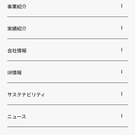
トップメッセージ
事業紹介
丹青社の空間づくり
私たちの未来ビジョン2046
事業紹介TOP
対応領域
実績紹介
関連事業一覧
提供サービス・ソリューション一覧
実績紹介TOP
商業空間
会社情報
ホスピタリティ空間
パブリック空間
会社情報TOP
ビジネス空間
会社概要
IR情報
イベント空間
役員・組織紹介
文化空間
拠点・グループ会社
IR情報TOP
オフィス紹介
株主・投資家の皆さまへ
サステナビリティ
沿革
業績ハイライト
中期経営計画
サステナビリティTOP
IRライブラリ
トップコミットメント
ニュース
株式情報
サステナビリティ経営
コーポレートガバナンス
マテリアリティ
ニュースTOP
IRカレンダー