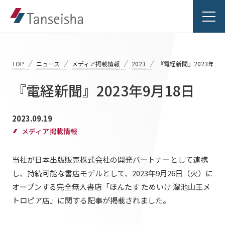
TOP
ニュース
メディア掲載情報
2023
『電経新聞』2023年9月
『電経新聞』2023年9月18日
丹青社の想い
2023.09.19
丹青社の想いTOP
メディア掲載情報
事業紹介
トップメッセージ
当社が日本出版販売株式会社の開発パートナーとして連携
事業紹介TOP
丹青社の空間づくり
実績紹介
し、持続可能な書店モデルとして、2023年9月26日（火）に
オープンする完全無人書店「ほんたす ためいけ 溜池山王メ
対応領域
私たちの未来ビジョン2046
トロピア店」に関する記事が掲載されました。
実績紹介TOP
関連事業一覧
会社情報
商業空間