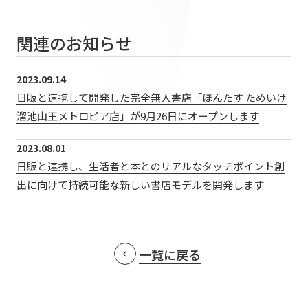
提供サービス・ソリューション一覧
会社情報TOP
ホスピタリティ空間
IR情報
関連のお知らせ
会社概要
パブリック空間
IR情報TOP
役員・組織紹介
サステナビリティ
2023.09.14
ビジネス空間
日販と連携して開発した完全無人書店「ほんたす ためいけ
株主・投資家の皆さまへ
拠点・グループ会社
イベント空間
溜池山王メトロピア店」が9月26日にオープンします
サステナビリティTOP
業績ハイライト
ニュース
オフィス紹介
文化空間
2023.08.01
トップコミットメント
中期経営計画
沿革
日販と連携し、生活者と本とのリアルなタッチポイント創
ニュースTOP
サステナビリティ経営
丹青ノオト
IRライブラリ
出に向けて持続可能な新しい書店モデルを開発します
お知らせ
マテリアリティ
株式情報
メディア掲載情報
協力会社/デザインパートナーの皆さまへ
ESGの取り組み：E（環境）
コーポレートガバナンス
一覧に戻る
ニュースリリース
ESGの取り組み：S（社会）
IRカレンダー
お問い合わせ
ESGの取り組み：G（ガバナンス）
IRニュース