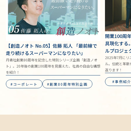
開業100
具現化する
【創造ノオト No.05】佐藤 拓人 「最前線で
ルプロジェ
走り続けるスーパーマンになりたい」
2025年7月に
丹青社創業80周年を記念した特別シリーズ企画「創造ノオ
ル。伝統と革新
ト」。20年後の創業100周年を見据えた、社員の自由な構想
返ります！
を紹介！
事例紹
コーポレート
創業80周年特別企画