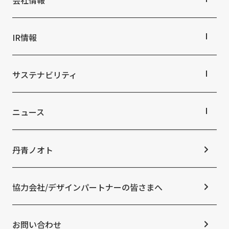
会社情報
ホスピタリティ空間
パブリック空間
会社情報TOP
ビジネス空間
会社概要
IR情報
イベント空間
役員・組織紹介
文化空間
拠点・グループ会社
IR情報TOP
オフィス紹介
株主・投資家の皆さまへ
サステナビリティ
沿革
業績ハイライト
中期経営計画
サステナビリティTOP
IRライブラリ
トップコミットメント
ニュース
株式情報
サステナビリティ経営
コーポレートガバナンス
マテリアリティ
ニュースTOP
IRカレンダー
ESGの取り組み：E（環境）
お知らせ
丹青ノオト
IRニュース
ESGの取り組み：S（社会）
メディア掲載情報
よくあるご質問
ESGの取り組み：G（ガバナンス）
ニュースリリース
免責事項
社外からの評価・認定
協力会社/デザインパートナーの皆さまへ
統合報告書
サステナビリティデータ
お問い合わせ