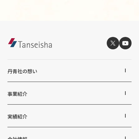
丹青社の想い
丹青社の想いTOP
トップメッセージ
事業紹介
丹青社の空間づくり
私たちの未来ビジョン2046
事業紹介TOP
対応領域
実績紹介
関連事業一覧
提供サービス・ソリューション一覧
実績紹介TOP
商業空間