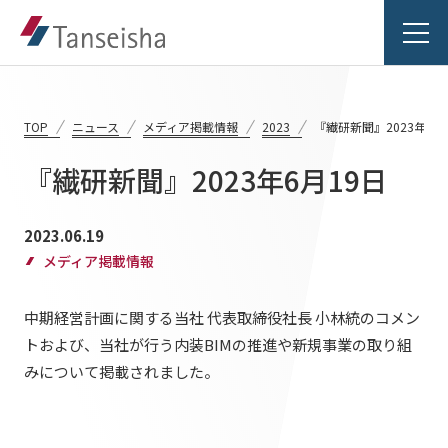
TOP
ニュース
メディア掲載情報
2023
『繊研新聞』2023年6月
『繊研新聞』2023年6月19日
丹青社の想い
2023.06.19
丹青社の想いTOP
メディア掲載情報
事業紹介
トップメッセージ
中期経営計画に関する当社 代表取締役社長 小林統のコメン
事業紹介TOP
丹青社の空間づくり
実績紹介
トおよび、当社が行う内装BIMの推進や新規事業の取り組
みについて掲載されました。
対応領域
私たちの未来ビジョン2046
実績紹介TOP
関連事業一覧
会社情報
商業空間