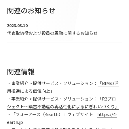
提供サービス・ソリューション一覧
関連のお知らせ
会社情報TOP
ホスピタリティ空間
IR情報
会社概要
パブリック空間
2023.03.10
IR情報TOP
役員・組織紹介
サステナビリティ
代表取締役および役員の異動に関するお知らせ
ビジネス空間
株主・投資家の皆さまへ
拠点・グループ会社
イベント空間
サステナビリティTOP
業績ハイライト
ニュース
オフィス紹介
文化空間
トップコミットメント
中期経営計画
沿革
関連情報
ニュースTOP
サステナビリティ経営
丹青ノオト
IRライブラリ
・事業紹介 > 提供サービス・ソリューション：
「BIMの活
お知らせ
マテリアリティ
株式情報
用推進による価値向上」
メディア掲載情報
協力会社/デザインパートナーの皆さまへ
ESGの取り組み：E（環境）
・事業紹介 > 提供サービス・ソリューション：
「R2プロ
コーポレートガバナンス
ジェクト～築古不動産の再活性化によるにぎわいづくり」
ニュースリリース
ESGの取り組み：S（社会）
IRカレンダー
・「フォーアース（4earth）」ウェブサイト
https://4-
お問い合わせ
ESGの取り組み：G（ガバナンス）
earth.jp
IRニュース