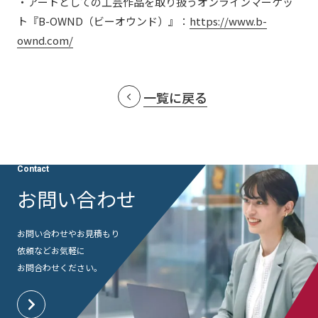
・アートとしての工芸作品を取り扱うオンラインマーケッ
社外からの評価・認定
よくあるご質問
ト『B-OWND（ビーオウンド）』：
https://www.b-
採用情報
ownd.com/
統合報告書
免責事項
サステナビリティデータ
個人情報保護方針
一覧に戻る
個人情報の取り扱いについて
特定個人情報の適正な取扱いに関する基本方針
ウェブサイト利用規定
ソーシャルメディアポリシー
Contact
マルチステークホルダー方針
お問い合わせ
アクセシビリティポリシー
Language
日本語
English
简体中文
お問い合わせやお見積もり
© TANSEISHA Co., Ltd.
依頼など
お気軽に
お問合わせください。