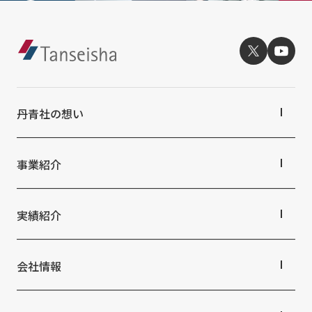
丹青社の想い
丹青社の想いTOP
トップメッセージ
事業紹介
丹青社の空間づくり
私たちの未来ビジョン2046
事業紹介TOP
対応領域
実績紹介
関連事業一覧
提供サービス・ソリューション一覧
実績紹介TOP
商業空間
会社情報
ホスピタリティ空間
パブリック空間
会社情報TOP
ビジネス空間