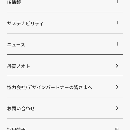
会社概要
IR情報
イベント空間
役員・組織紹介
文化空間
拠点・グループ会社
IR情報TOP
オフィス紹介
株主・投資家の皆さまへ
サステナビリティ
沿革
業績ハイライト
中期経営計画
サステナビリティTOP
IRライブラリ
トップコミットメント
ニュース
株式情報
サステナビリティ経営
コーポレートガバナンス
マテリアリティ
ニュースTOP
IRカレンダー
ESGの取り組み：E（環境）
お知らせ
丹青ノオト
IRニュース
ESGの取り組み：S（社会）
メディア掲載情報
よくあるご質問
ESGの取り組み：G（ガバナンス）
ニュースリリース
免責事項
社外からの評価・認定
協力会社/デザインパートナーの皆さまへ
統合報告書
サステナビリティデータ
お問い合わせ
採用情報