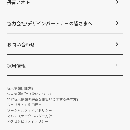
お知らせ
丹青ノオト
IRニュース
ESGの取り組み：S（社会）
メディア掲載情報
よくあるご質問
ESGの取り組み：G（ガバナンス）
ニュースリリース
免責事項
社外からの評価・認定
協力会社/デザインパートナーの皆さまへ
統合報告書
サステナビリティデータ
お問い合わせ
採用情報
個人情報保護方針
個人情報の取り扱いについて
特定個人情報の適正な取扱いに関する基本方針
ウェブサイト利用規定
ソーシャルメディアポリシー
マルチステークホルダー方針
アクセシビリティポリシー