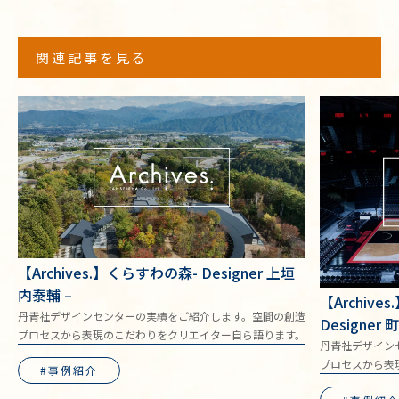
関連記事を見る
【Archives.】くらすわの森- Designer 上垣
内泰輔 –
【Archives
丹青社デザインセンターの実績をご紹介します。空間の創造
Designer
プロセスから表現のこだわりをクリエイター自ら語ります。
丹青社デザイン
プロセスから表
事例紹介