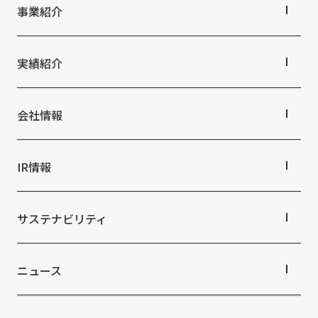
トップメッセージ
事業紹介
丹青社の空間づくり
私たちの未来ビジョン2046
事業紹介TOP
対応領域
実績紹介
関連事業一覧
提供サービス・ソリューション一覧
実績紹介TOP
商業空間
会社情報
ホスピタリティ空間
パブリック空間
会社情報TOP
ビジネス空間
会社概要
IR情報
イベント空間
役員・組織紹介
文化空間
拠点・グループ会社
IR情報TOP
オフィス紹介
株主・投資家の皆さまへ
サステナビリティ
沿革
業績ハイライト
中期経営計画
サステナビリティTOP
IRライブラリ
トップコミットメント
ニュース
株式情報
サステナビリティ経営
コーポレートガバナンス
マテリアリティ
ニュースTOP
IRカレンダー
ESGの取り組み：E（環境）