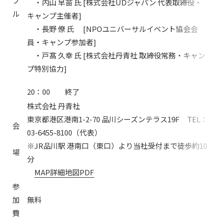
ブ
・内山 早苗 氏 [株式会社UDジャパン 代表取締役・
ル
キャンプ主催者]
・長野 僚 氏 [NPOユニバーサルイベント協会会
員・キャンプ参加者]
・戸髙 久幸 氏 [株式会社丹青社 取締役常務・キャン
プ特別協力]
20：00 終了
株式会社 丹青社
東京都港区港南1-2-70 品川シーズンテラス19F TEL：
会
03-6455-8100（代表）
※JR品川駅 港南口（東口）より当社受付まで徒歩約10
場
分
MAP
詳細地図PDF
参
加
無料
費