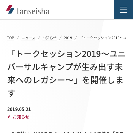
TOP
ニュース
お知らせ
2019
「トークセッション2019～ユ
「トークセッション2019～ユニ
丹青社の想い
バーサルキャンプが生み出す未
来へのレガシー～」を開催しま
丹青社の想いTOP
事業紹介
トップメッセージ
す
事業紹介TOP
丹青社の空間づくり
実績紹介
2019.05.21
対応領域
私たちの未来ビジョン2046
お知らせ
実績紹介TOP
関連事業一覧
会社情報
商業空間