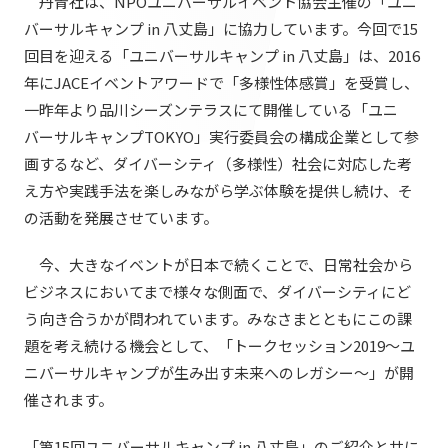
丹青社は、NPOユニバーサルイベント協会主催の「ユニ
提供サービス・ソリューション一覧
バーサルキャンプ in 八丈島」に協力しています。今回で15
会社情報TOP
ホスピタリティ空間
IR情報
回目を迎える「ユニバーサルキャンプ in 八丈島」は、2016
会社概要
パブリック空間
年にJACEイベントアワードで「多様性体感賞」を受賞し、
IR情報TOP
一昨年より品川シーズンテラスにて開催している「ユニ
役員・組織紹介
サステナビリティ
ビジネス空間
バーサルキャンプTOKYO」実行委員会の構成企業として参
株主・投資家の皆さまへ
拠点・グループ会社
イベント空間
画するなど、ダイバーシティ（多様性）社会に対応した考
サステナビリティTOP
業績ハイライト
ニュース
え方や実践手法を楽しみながら学ぶ体験を提供し続け、そ
オフィス紹介
文化空間
の活動を発展させています。
トップコミットメント
中期経営計画
沿革
ニュースTOP
サステナビリティ経営
丹青ノオト
今、大きなイベントが日本で続くことで、日常社会から
IRライブラリ
お知らせ
ビジネスにおいてまで様々な側面で、ダイバーシティにど
マテリアリティ
株式情報
う向き合うかが問われています。みなさまとともにこの課
メディア掲載情報
協力会社/デザインパートナーの皆さまへ
ESGの取り組み：E（環境）
題を考え続ける機会として、「トークセッション2019～ユ
コーポレートガバナンス
ニバーサルキャンプが生み出す未来へのレガシー～」が開
ニュースリリース
ESGの取り組み：S（社会）
IRカレンダー
催されます。
お問い合わせ
ESGの取り組み：G（ガバナンス）
IRニュース
「第15回ユニバーサルキャンプ in 八丈島」のご紹介と共に