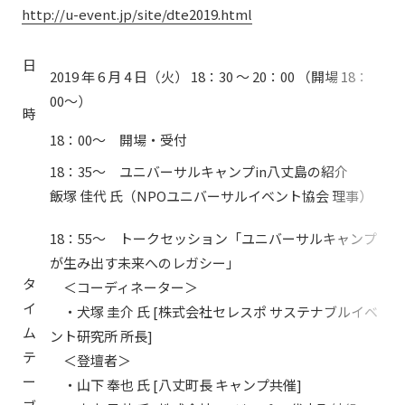
http://u-event.jp/site/dte2019.html
日
2019 年 6 月 4 日（火） 18：30 ～ 20：00 （開場 18：
00～）
時
18：00～ 開場・受付
18：35～ ユニバーサルキャンプin八丈島の紹介
飯塚 佳代 氏（NPOユニバーサルイベント協会 理事）
18：55～ トークセッション「ユニバーサルキャンプ
が生み出す未来へのレガシー」
タ
＜コーディネーター＞
イ
・犬塚 圭介 氏 [株式会社セレスポ サステナブルイベ
ム
ント研究所 所長]
テ
＜登壇者＞
ー
・山下 奉也 氏 [八丈町長 キャンプ共催]