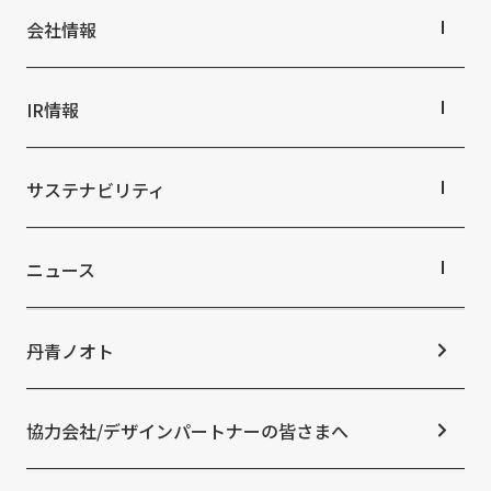
実績紹介TOP
商業空間
会社情報
ホスピタリティ空間
パブリック空間
会社情報TOP
ビジネス空間
会社概要
IR情報
イベント空間
役員・組織紹介
文化空間
拠点・グループ会社
IR情報TOP
オフィス紹介
株主・投資家の皆さまへ
サステナビリティ
沿革
業績ハイライト
中期経営計画
サステナビリティTOP
IRライブラリ
トップコミットメント
ニュース
株式情報
サステナビリティ経営
コーポレートガバナンス
マテリアリティ
ニュースTOP
IRカレンダー
ESGの取り組み：E（環境）
お知らせ
丹青ノオト
IRニュース
ESGの取り組み：S（社会）
メディア掲載情報
よくあるご質問
ESGの取り組み：G（ガバナンス）
ニュースリリース
免責事項
社外からの評価・認定
協力会社/デザインパートナーの皆さまへ
統合報告書
サステナビリティデータ