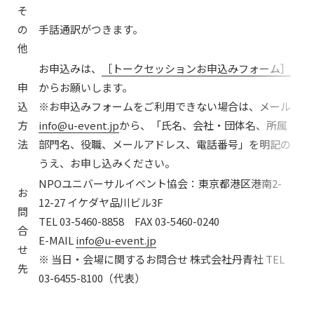
そ
の
手話通訳がつきます。
他
お申込みは、
［トークセッションお申込みフォーム］
申
からお願いします。
込
※お申込みフォームをご利用できない場合は、メール
方
info@u-event.jp
から、「氏名、会社・団体名、所属
法
部門名、役職、メールアドレス、電話番号」を明記の
うえ、お申し込みください。
NPOユニバーサルイベント協会：東京都港区港南2-
お
12-27 イケダヤ品川ビル3F
問
TEL 03-5460-8858 FAX 03-5460-0240
合
E-MAIL
info@u-event.jp
せ
※ 当日・会場に関するお問合せ 株式会社丹青社 TEL
先
03-6455-8100（代表）