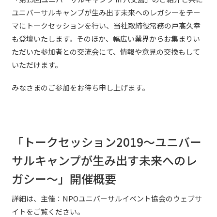
社外からの評価・認定
よくあるご質問
ユニバーサルキャンプが生み出す未来へのレガシーをテー
採用情報
マにトークセッションを行い、当社取締役常務の戸髙久幸
統合報告書
免責事項
も登壇いたします。そのほか、幅広い業界からお集まりい
サステナビリティデータ
ただいた参加者との交流会にて、情報や意見の交換もして
個人情報保護方針
いただけます。
個人情報の取り扱いについて
特定個人情報の適正な取扱いに関する基本方針
みなさまのご参加をお待ち申し上げます。
ウェブサイト利用規定
ソーシャルメディアポリシー
マルチステークホルダー方針
アクセシビリティポリシー
「トークセッション2019～ユニバー
Language
日本語
English
简体中文
サルキャンプが生み出す未来へのレ
© TANSEISHA Co., Ltd.
ガシー～」開催概要
詳細は、主催：NPOユニバーサルイベント協会のウェブサ
イトをご覧ください。