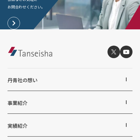
お問合わせください。
丹青社の想い
丹青社の想いTOP
トップメッセージ
事業紹介
丹青社の空間づくり
私たちの未来ビジョン2046
事業紹介TOP
対応領域
実績紹介
関連事業一覧
提供サービス・ソリューション一覧