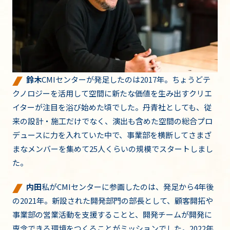
鈴木
CMIセンターが発足したのは2017年。ちょうどテ
クノロジーを活用して空間に新たな価値を生み出すクリエ
イターが注目を浴び始めた頃でした。丹青社としても、従
来の設計・施工だけでなく、演出も含めた空間の総合プロ
デュースに力を入れていた中で、事業部を横断してさまざ
まなメンバーを集めて25人くらいの規模でスタートしまし
た。
内田
私がCMIセンターに参画したのは、発足から4年後
の2021年。新設された開発部門の部長として、顧客開拓や
事業部の営業活動を支援することと、開発チームが開発に
専念できる環境をつくることがミッションでした。2022年