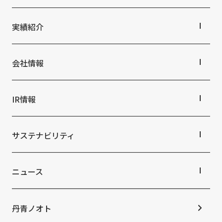
私たちの未来ビジョン2046
事業紹介TOP
対応領域
実績紹介
関連事業一覧
提供サービス・ソリューション一覧
実績紹介TOP
商業空間
会社情報
ホスピタリティ空間
パブリック空間
会社情報TOP
ビジネス空間
会社概要
IR情報
イベント空間
役員・組織紹介
文化空間
拠点・グループ会社
IR情報TOP
オフィス紹介
株主・投資家の皆さまへ
サステナビリティ
沿革
業績ハイライト
中期経営計画
サステナビリティTOP
IRライブラリ
トップコミットメント
ニュース
株式情報
サステナビリティ経営
コーポレートガバナンス
マテリアリティ
ニュースTOP
IRカレンダー
ESGの取り組み：E（環境）
お知らせ
丹青ノオト
IRニュース
ESGの取り組み：S（社会）
メディア掲載情報