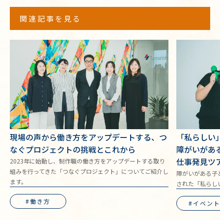
関連記事を見る
現場の声から働き方をアップデートする、つ
「私らしい
なぐプロジェクトの挑戦とこれから
障がいがあ
仕事発見ツ
2023年に始動し、制作職の働き方をアップデートする取り
組みを行ってきた「つなぐプロジェクト」についてご紹介し
障がいがある子
ます。
された「私らし
働き方
イベン