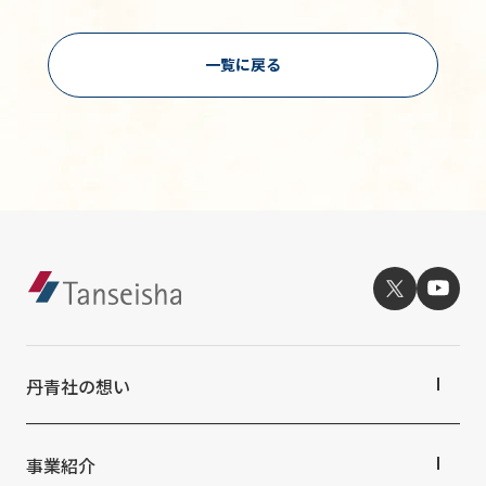
一覧に戻る
丹青社の想い
丹青社の想いTOP
トップメッセージ
事業紹介
丹青社の空間づくり