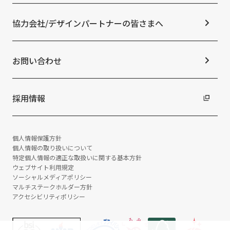
よくあるご質問
ESGの取り組み：G（ガバナンス）
ニュースリリース
免責事項
社外からの評価・認定
協力会社/デザインパートナーの皆さまへ
統合報告書
サステナビリティデータ
お問い合わせ
採用情報
個人情報保護方針
個人情報の取り扱いについて
特定個人情報の適正な取扱いに関する基本方針
ウェブサイト利用規定
ソーシャルメディアポリシー
マルチステークホルダー方針
アクセシビリティポリシー