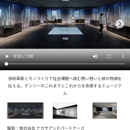
提供サービス・ソリューション一覧
会社情報TOP
ホスピタリティ空間
IR情報
会社概要
パブリック空間
IR情報TOP
役員・組織紹介
サステナビリティ
ビジネス空間
株主・投資家の皆さまへ
拠点・グループ会社
イベント空間
サステナビリティTOP
業績ハイライト
ニュース
オフィス紹介
文化空間
トップコミットメント
中期経営計画
沿革
ニュースTOP
サステナビリティ経営
丹青ノオト
IRライブラリ
技術革新とモノづくりで社会課題へ挑む熱い想いと絆の物語を
お知らせ
伝える。デンソーのこれまでとこれからを体感するミュージア
マテリアリティ
株式情報
ム
メディア掲載情報
協力会社/デザインパートナーの皆さまへ
ESGの取り組み：E（環境）
コーポレートガバナンス
ニュースリリース
ESGの取り組み：S（社会）
IRカレンダー
お問い合わせ
ESGの取り組み：G（ガバナンス）
IRニュース
撮影：株式会社 ナカサアンドパートナーズ