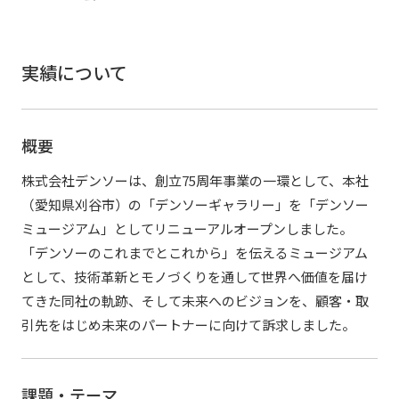
社外からの評価・認定
よくあるご質問
採用情報
統合報告書
免責事項
実績について
サステナビリティデータ
個人情報保護方針
個人情報の取り扱いについて
概要
特定個人情報の適正な取扱いに関する基本方針
ウェブサイト利用規定
株式会社デンソーは、創立75周年事業の一環として、本社
ソーシャルメディアポリシー
（愛知県刈谷市）の「デンソーギャラリー」を「デンソー
マルチステークホルダー方針
ミュージアム」としてリニューアルオープンしました。
アクセシビリティポリシー
「デンソーのこれまでとこれから」を伝えるミュージアム
として、技術革新とモノづくりを通して世界へ価値を届け
Language
日本語
English
简体中文
© TANSEISHA Co., Ltd.
てきた同社の軌跡、そして未来へのビジョンを、顧客・取
引先をはじめ未来のパートナーに向けて訴求しました。
課題・テーマ