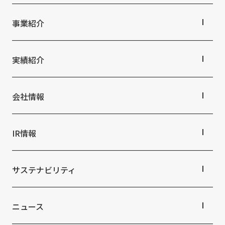
丹青社の想いTOP
トップメッセージ
事業紹介
丹青社の空間づくり
私たちの未来ビジョン2046
事業紹介TOP
対応領域
実績紹介
関連事業一覧
提供サービス・ソリューション一覧
実績紹介TOP
商業空間
会社情報
ホスピタリティ空間
パブリック空間
会社情報TOP
ビジネス空間
会社概要
IR情報
イベント空間
役員・組織紹介
文化空間
拠点・グループ会社
IR情報TOP
オフィス紹介
株主・投資家の皆さまへ
サステナビリティ
沿革
業績ハイライト
中期経営計画
サステナビリティTOP
IRライブラリ
トップコミットメント
ニュース
株式情報
サステナビリティ経営