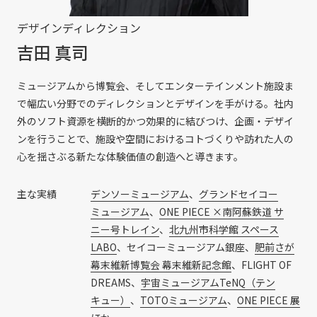
デザインディレクション
吉田 真司
ミュージアムから博覧会、そしてエンターテインメント施設ま
で幅広い分野でのディレクションとデザインを手がける。社内
外のソフト資源を横断的かつ効果的に結びつけ、企画・デザイ
ンを行うことで、施設や空間におけるコトづくりや訪れた人の
心を揺さぶる新たな体験価値の創造へと導きます。
主な実績
デンソーミュージアム
、
グランドセイコー
ミュージアム
、
ONE PIECE ×南阿蘇鉄道 サ
ニー号トレイン
、
北九州市科学館 スペース
LABO
、セイコーミュージアム銀座、
肥前さが
幕末維新博覧会 幕末維新記念館
、FLIGHT OF
DREAMS、
宇宙ミュージアムTeNQ（テン
キュー）
、
TOTOミュージアム
、
ONE PIECE 展