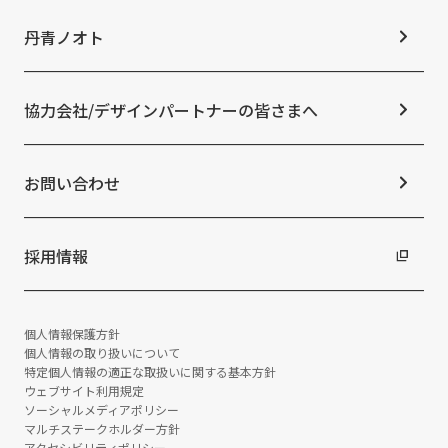
コーポレートガバナンス
マテリアリティ
ニュースTOP
IRカレンダー
ESGの取り組み：E（環境）
お知らせ
丹青ノオト
IRニュース
ESGの取り組み：S（社会）
メディア掲載情報
よくあるご質問
ESGの取り組み：G（ガバナンス）
ニュースリリース
免責事項
社外からの評価・認定
協力会社/デザインパートナーの皆さまへ
統合報告書
サステナビリティデータ
お問い合わせ
採用情報
個人情報保護方針
個人情報の取り扱いについて
特定個人情報の適正な取扱いに関する基本方針
ウェブサイト利用規定
ソーシャルメディアポリシー
マルチステークホルダー方針
アクセシビリティポリシー