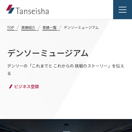
TOP
実績紹介
実績一覧
デンソーミュージアム
デンソーミュージアム
丹青社の想い
デンソーの「これまでと これからの 挑戦のストーリー」を伝え
る
丹青社の想いTOP
事業紹介
ビジネス空間
トップメッセージ
事業紹介TOP
丹青社の空間づくり
実績紹介
対応領域
私たちの未来ビジョン2046
実績紹介TOP
関連事業一覧
会社情報
商業空間